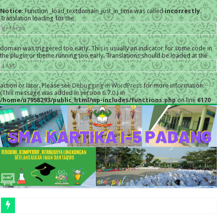
Notice
: Function _load_textdomain_just_in_time was called
incorrectly
.
Translation loading for the
erforms
domain was triggered too early. This is usually an indicator for some code in
the plugin or theme running too early. Translations should be loaded at the
init
action or later. Please see
Debugging in WordPress
for more information.
(This message was added in version 6.7.0.) in
/home/u7958293/public_html/wp-includes/functions.php
on line
6170