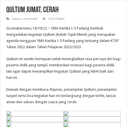
Semangat Berkurban, Semangat Berbagi: Yayasan Kartika Jaya Gelar Kurban 14
Qultum Jumat, Cerah
IFORTE NATIONAL DANCE COMPETITION INSPIRASI DIRI 2026
Leave a comment
1,012 Views
Meriah dan Penuh Makna: Isra’ Mikraj 1447 – 2026 di SMA Kartika I-5 Padang
Gosmakarnews,14/10/22 ~ SMA Kartika I-5 Padang Kembali
Pelantikan Anggota, Bantara, dan Laksana Pramuka Gugus Depan Tan Malaka d
mengadakan kegiatan Qultum (Kuliah Tujuh Menit) yang merupakan
MESKI DIGUYUR HUJAN, PERAYAAN HGN TETAP MERIAH
agenda mingguan SMA Kartika I-5 Padang yang tertuang dalam KTSP
Tahun 2022 dalam Tahun Pelajaran 2022/2023.
Qultum ini sendiri bertujuan untuk meningkatkan rasa percaya diri bagi
peserta didik yang tampil, memberikan motivasi bagi peserta didik
lain agar dapat menampilkan kegiatan Qultum yang lebih baik dari
hari ini.
Diawali dengan membaca Alquran, penampilan Qultum, penampilan
nasyid serta Doa kegiatan hari ini berlangsung dengan tertib, lancar,
aman dan sukses dengan cuaca yang cerah.