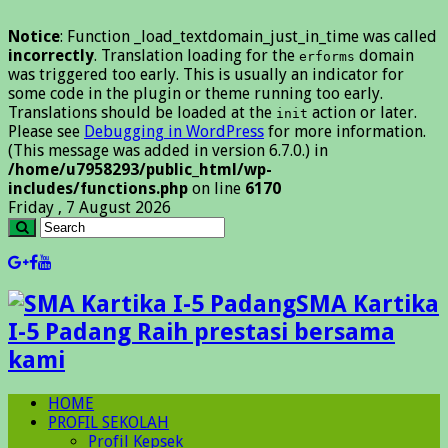
Notice
: Function _load_textdomain_just_in_time was called
incorrectly
. Translation loading for the
domain
erforms
was triggered too early. This is usually an indicator for
some code in the plugin or theme running too early.
Translations should be loaded at the
action or later.
init
Please see
Debugging in WordPress
for more information.
(This message was added in version 6.7.0.) in
/home/u7958293/public_html/wp-
includes/functions.php
on line
6170
Friday , 7 August 2026
SMA Kartika
I-5 Padang Raih prestasi bersama
kami
HOME
PROFIL SEKOLAH
Profil Kepsek