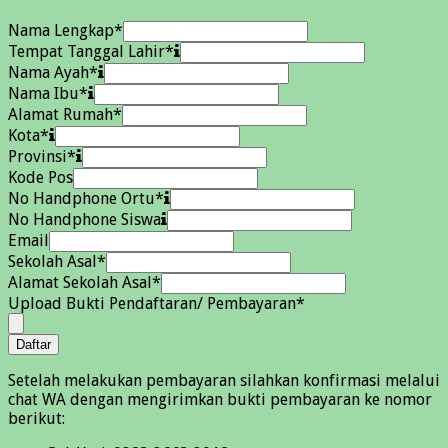
Nama Lengkap
*
Tempat Tanggal Lahir
*
Nama Ayah
*
Nama Ibu
*
Alamat Rumah
*
Kota
*
Provinsi
*
Kode Pos
No Handphone Ortu
*
No Handphone Siswa
Email
Sekolah Asal
*
Alamat Sekolah Asal
*
Upload Bukti Pendaftaran/ Pembayaran
*
Daftar
Setelah melakukan pembayaran silahkan konfirmasi melalui
chat WA dengan mengirimkan bukti pembayaran ke nomor
berikut: