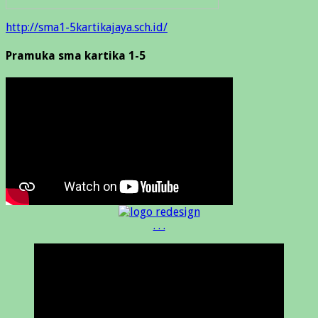
http://sma1-5kartikajaya.sch.id/
Pramuka sma kartika 1-5
. . .