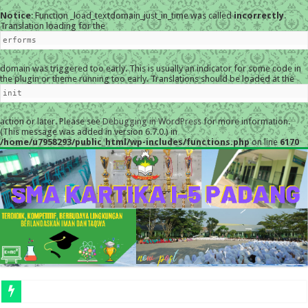
Notice
: Function _load_textdomain_just_in_time was called
incorrectly
.
Translation loading for the
erforms
domain was triggered too early. This is usually an indicator for some code in
the plugin or theme running too early. Translations should be loaded at the
init
action or later. Please see
Debugging in WordPress
for more information.
(This message was added in version 6.7.0.) in
/home/u7958293/public_html/wp-includes/functions.php
on line
6170