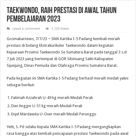
Pelantikan Anggota, Bantara, dan Laksana Pramuka Gugus Depan Tan Malaka d
Taekwondo, Raih Prestasi di awal Tahun
Pembelajaran 2023
Leave a comment
1,120 Views
Gosmakarnews, 7/7/23 ~ SMA Kartika I-5 Padang kembali meraih
prestasi di bidang Ekstrakurikuler Taekwondo dalam kegiatan
Kejuaraan Provinsi Taekwondo Se Sumatera Barat pada tanggal 3 s.d
7 Juli 2023 yang bertempat di GOR Sibinuang Sakti Kabupaten
Sijunjung, Dinas Pemuda dan Olahraga Provinsi Sumatera Barat.
Pada kegiatan ini SMA Kartika I-5 Padang berhasil meraih medali yakni
sebagai berikut:
Fatimah Azzahrah U-49 kg meraih Medali Perak
Dwi Anggie U-51 kg meraih Medali Perak
Enjel Mardawita U-Over meraih Medali Perunggu
Yetti, S. Pd selaku Kepala SMA Kartika I-5 Padang mengungkapkan
rasa bangga atas kembali pencapaian prestasi Taekwondo pada awal