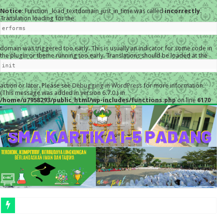
Notice
: Function _load_textdomain_just_in_time was called
incorrectly
.
Translation loading for the
erforms
domain was triggered too early. This is usually an indicator for some code in
the plugin or theme running too early. Translations should be loaded at the
init
action or later. Please see
Debugging in WordPress
for more information.
(This message was added in version 6.7.0.) in
/home/u7958293/public_html/wp-includes/functions.php
on line
6170