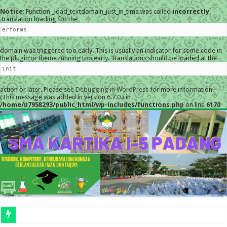
Notice
: Function _load_textdomain_just_in_time was called
incorrectly
.
Translation loading for the
erforms
domain was triggered too early. This is usually an indicator for some code in
the plugin or theme running too early. Translations should be loaded at the
init
action or later. Please see
Debugging in WordPress
for more information.
(This message was added in version 6.7.0.) in
/home/u7958293/public_html/wp-includes/functions.php
on line
6170