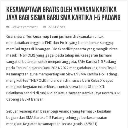
Pelantikan Anggota, Bantara, dan Laksana Pramuka Gugus Depan Tan Malaka d
KESAMAPTAAN GRATIS OLEH YAYASAN KARTIKA
JAYA BAGI SISWA BARU SMA KARTIKA I-5 PADANG
Leave a comment
2,364 Views
Gsersnews, Tes
kesamaptaan
jasmani dilaksanakan untuk
mendapatkan anggota
TNI
dan
Polri
yang benar-benar sanggup
memikul tugas di lapangan. Tidak sedikit peserta yang mengikuti tes
masuk TNI/POLRI yang gagal pada tahap ini, Kesegaran Jasmani
sangat di butuhkan untuk menjadi anggota. SMA Kartika I-5 Padang
pada Tahun Pelajaran Baru 2021/2022 mengadakan kegiatan Ekskul
Kesamaptaan guna mempersiapkan Siswa/i SMA Kartika I-5 Padang
mengikuti tes TNI/POLRI mulai dari dini, siswa baru Kelas X dapat
mengikuti kegiatan ini terkhusus untuk siswa kelas XI dan XII.
Pelatihnya sendiri di tunjuk oleh Ketua Yayasan Kartika Jaya Korem 032
Cabang I Bukit Barisan.
Sebuah kesempatan besar bagi Ananda yang termasuk kedalam
bagian dari SMA Kartika I-5 Padang sehingga berkesempatan
mengikuti Kegiatan Kesamaptaan secara gratis. (6/5/21)