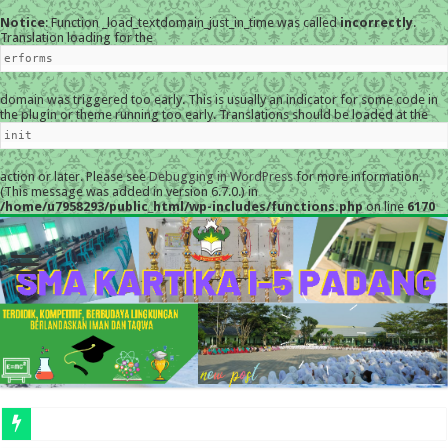
Notice
: Function _load_textdomain_just_in_time was called
incorrectly
.
Translation loading for the
erforms
domain was triggered too early. This is usually an indicator for some code in
the plugin or theme running too early. Translations should be loaded at the
init
action or later. Please see
Debugging in WordPress
for more information.
(This message was added in version 6.7.0.) in
/home/u7958293/public_html/wp-includes/functions.php
on line
6170
MESKI DIGUYUR HUJAN,