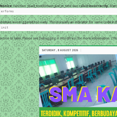
Notice
: Function _load_textdomain_just_in_time was called
incorrectly
. Tran
erforms
domain was triggered too early. This is usually an indicator for some code in 
init
action or later. Please see
Debugging in WordPress
for more information. (Thi
SATURDAY , 8 AUGUST 2026