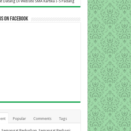
site SMA Kartika I-5 Padang
us on Facebook
ent
Popular
Comments
Tags
Semangat Berkurban, Semangat Berbagi: