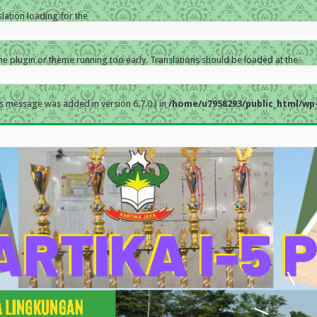
slation loading for the
the plugin or theme running too early. Translations should be loaded at the
s message was added in version 6.7.0.) in
/home/u7958293/public_html/wp-