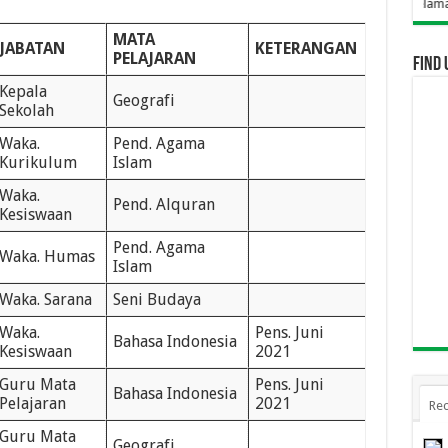
Selamat Datang Di Web
MATA
JABATAN
KETERANGAN
PELAJARAN
Find 
Kepala
Geografi
Sekolah
Waka.
Pend. Agama
Kurikulum
Islam
Waka.
Pend. Alquran
Kesiswaan
Pend. Agama
Waka. Humas
Islam
Waka. Sarana
Seni Budaya
Waka.
Pens. Juni
Bahasa Indonesia
Kesiswaan
2021
Guru Mata
Pens. Juni
Bahasa Indonesia
Pelajaran
2021
Rec
Guru Mata
Geografi