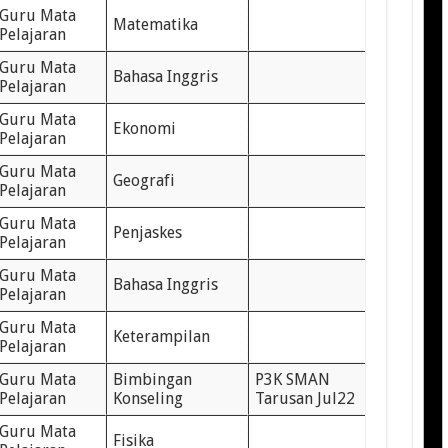
Guru Mata
Matematika
Pelajaran
Guru Mata
Bahasa Inggris
Pelajaran
Guru Mata
Ekonomi
Pelajaran
Guru Mata
Geografi
Pelajaran
Guru Mata
Penjaskes
Pelajaran
Guru Mata
Bahasa Inggris
Pelajaran
Guru Mata
Keterampilan
Pelajaran
Guru Mata
Bimbingan
P3K SMAN
Pelajaran
Konseling
Tarusan Jul22
Guru Mata
Fisika