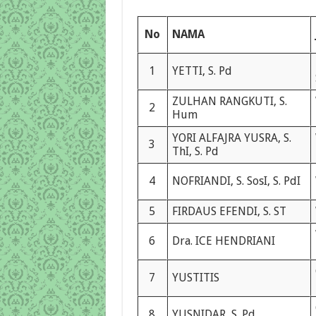
No
NAMA
1
YETTI, S. Pd
ZULHAN RANGKUTI, S.
2
Hum
YORI ALFAJRA YUSRA, S.
3
ThI, S. Pd
4
NOFRIANDI, S. SosI, S. PdI
5
FIRDAUS EFENDI, S. ST
6
Dra. ICE HENDRIANI
7
YUSTITIS
8
YUSNIDAR, S. Pd