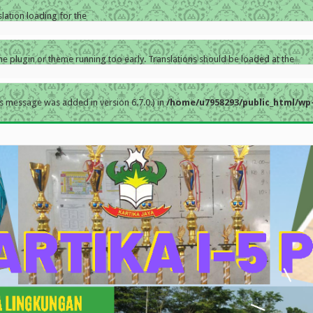
slation loading for the
the plugin or theme running too early. Translations should be loaded at the
s message was added in version 6.7.0.) in
/home/u7958293/public_html/wp-