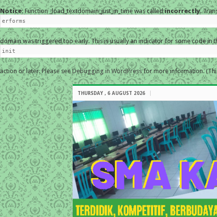
Notice
: Function _load_textdomain_just_in_time was called
incorrectly
. Tran
erforms
domain was triggered too early. This is usually an indicator for some code in 
init
action or later. Please see
Debugging in WordPress
for more information. (Thi
THURSDAY , 6 AUGUST 2026