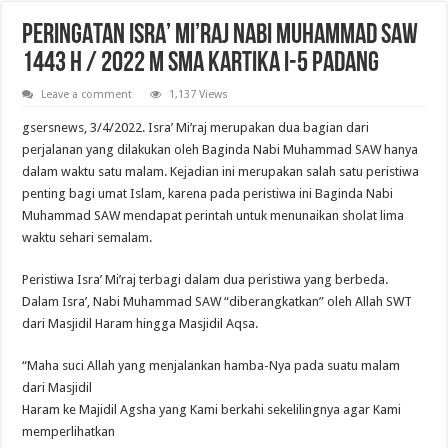
Pelantikan Anggota, Bantara, dan Laksana Pramuka Gugus Depan Tan Malaka d
PERINGATAN ISRA’ MI’RAJ NABI MUHAMMAD SAW
1443 H / 2022 M SMA KARTIKA I-5 PADANG
Leave a comment
1,137 Views
gsersnews, 3/4/2022. Isra’ Mi’raj merupakan dua bagian dari
perjalanan yang dilakukan oleh Baginda Nabi Muhammad SAW hanya
dalam waktu satu malam. Kejadian ini merupakan salah satu peristiwa
penting bagi umat Islam, karena pada peristiwa ini Baginda Nabi
Muhammad SAW mendapat perintah untuk menunaikan sholat lima
waktu sehari semalam.
Peristiwa Isra’ Mi’raj terbagi dalam dua peristiwa yang berbeda.
Dalam Isra’, Nabi Muhammad SAW “diberangkatkan” oleh Allah SWT
dari Masjidil Haram hingga Masjidil Aqsa.
“Maha suci Allah yang menjalankan hamba-Nya pada suatu malam
dari Masjidil
Haram ke Majidil Agsha yang Kami berkahi sekelilingnya agar Kami
memperlihatkan