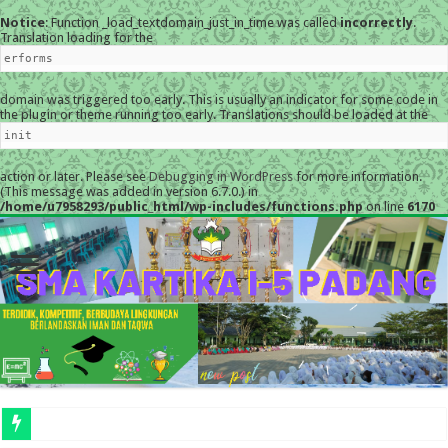
Notice
: Function _load_textdomain_just_in_time was called
incorrectly
.
Translation loading for the
erforms
domain was triggered too early. This is usually an indicator for some code in
the plugin or theme running too early. Translations should be loaded at the
init
action or later. Please see
Debugging in WordPress
for more information.
(This message was added in version 6.7.0.) in
/home/u7958293/public_html/wp-includes/functions.php
on line
6170