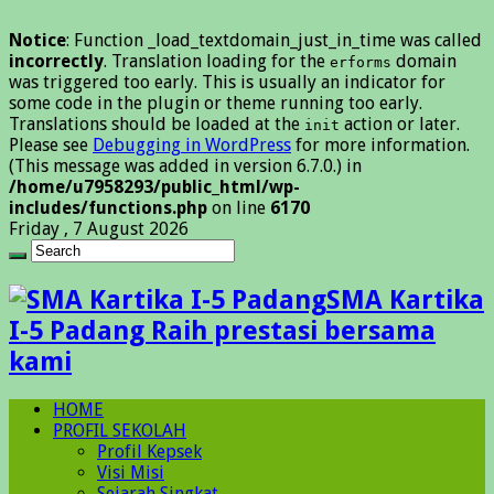
Notice
: Function _load_textdomain_just_in_time was called
incorrectly
. Translation loading for the
domain
erforms
was triggered too early. This is usually an indicator for
some code in the plugin or theme running too early.
Translations should be loaded at the
action or later.
init
Please see
Debugging in WordPress
for more information.
(This message was added in version 6.7.0.) in
/home/u7958293/public_html/wp-
includes/functions.php
on line
6170
Friday , 7 August 2026
SMA Kartika
I-5 Padang Raih prestasi bersama
kami
HOME
PROFIL SEKOLAH
Profil Kepsek
Visi Misi
Sejarah Singkat