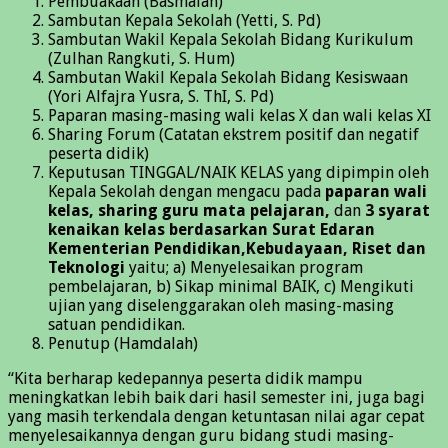
Pembuakaan (Basmalah)
Sambutan Kepala Sekolah (Yetti, S. Pd)
Sambutan Wakil Kepala Sekolah Bidang Kurikulum
(Zulhan Rangkuti, S. Hum)
Sambutan Wakil Kepala Sekolah Bidang Kesiswaan
(Yori Alfajra Yusra, S. ThI, S. Pd)
Paparan masing-masing wali kelas X dan wali kelas XI
Sharing Forum (Catatan ekstrem positif dan negatif
peserta didik)
Keputusan TINGGAL/NAIK KELAS yang dipimpin oleh
Kepala Sekolah dengan mengacu pada
paparan wali
kelas, sharing guru mata pelajaran,
dan
3 syarat
kenaikan kelas berdasarkan Surat Edaran
Kementerian Pendidikan,Kebudayaan, Riset dan
Teknologi
yaitu; a) Menyelesaikan program
pembelajaran, b) Sikap minimal BAIK, c) Mengikuti
ujian yang diselenggarakan oleh masing-masing
satuan pendidikan.
Penutup (Hamdalah)
“Kita berharap kedepannya peserta didik mampu
meningkatkan lebih baik dari hasil semester ini, juga bagi
yang masih terkendala dengan ketuntasan nilai agar cepat
menyelesaikannya dengan guru bidang studi masing-