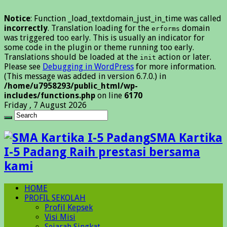
Notice
: Function _load_textdomain_just_in_time was called
incorrectly
. Translation loading for the
domain
erforms
was triggered too early. This is usually an indicator for
some code in the plugin or theme running too early.
Translations should be loaded at the
action or later.
init
Please see
Debugging in WordPress
for more information.
(This message was added in version 6.7.0.) in
/home/u7958293/public_html/wp-
includes/functions.php
on line
6170
Friday , 7 August 2026
SMA Kartika
I-5 Padang Raih prestasi bersama
kami
HOME
PROFIL SEKOLAH
Profil Kepsek
Visi Misi
Sejarah Singkat