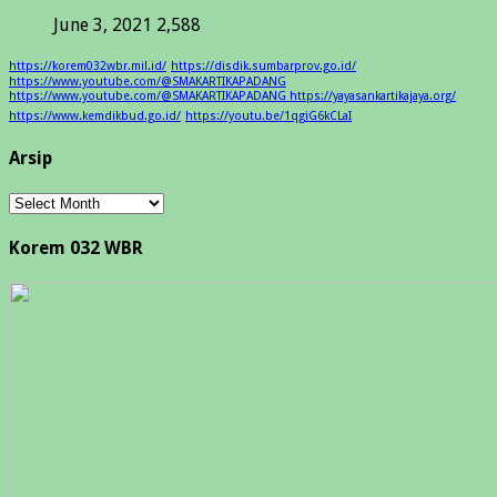
June 3, 2021
2,588
https://korem032wbr.mil.id/
https://disdik.sumbarprov.go.id/
https://www.youtube.com/@SMAKARTIKAPADANG
https://www.youtube.com/@SMAKARTIKAPADANG https://yayasankartikajaya.org/
https://www.kemdikbud.go.id/
https://youtu.be/1qgiG6kCLaI
Arsip
Arsip
Korem 032 WBR