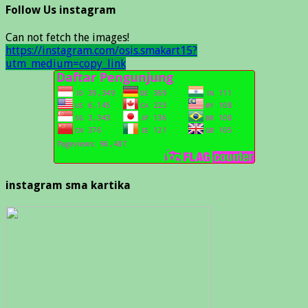
Follow Us instagram
Can not fetch the images!
https://instagram.com/osis.smakart15?
utm_medium=copy_link
instagram sma kartika