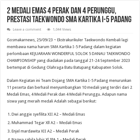
2 Medali Emas 4 Perak dan 4 Perunggu,
Prestasi Taekwondo SMA Kartika I-5 Padang
Leave a comment
1,044 Views
Gosmakarnews, 25/09/23 ~ Ekstrakurikuler Taekwondo Kembali lagi
membawa nama harum SMA Kartika I-5 Padang dalam kegiatan
perlombaan KEJUARAAN WONDERFUL SOLOK 5 DANAU TAEKWONDO
CHAMPIONSHIP yang diadakan pada tanggal 21-24 September 2023
bertempat di Gedung Olahraga Batu Batupang Kabupaten Solok.
Dalam Kegiatan ini Team Dojang SMA Kartika I-5 Padang menurunkan
11 peserta dan berhasil menyumbangkan 10 medali yang terdiri dari 2
Medali Emas, 4 Medali Perak dan 4 Medali Perunggu. Adapun nama
siswa yang meraih medali Adalah sebagai berikut:
Dwi anggie syefilita XII A2 – Medali Emas
Muhammad Tegar Xll A2 – Medali Emas
Enjel mardawita XII A2 – Medali Perak
Nazwa sabila lubis Xl IPA 1 – Medali Perak