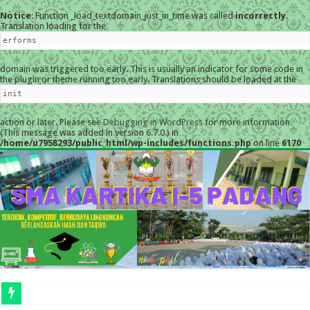
Notice
: Function _load_textdomain_just_in_time was called
incorrectly
.
Translation loading for the
erforms
domain was triggered too early. This is usually an indicator for some code in
the plugin or theme running too early. Translations should be loaded at the
init
action or later. Please see
Debugging in WordPress
for more information.
(This message was added in version 6.7.0.) in
/home/u7958293/public_html/wp-includes/functions.php
on line
6170
MESKI DIGUYUR HUJA