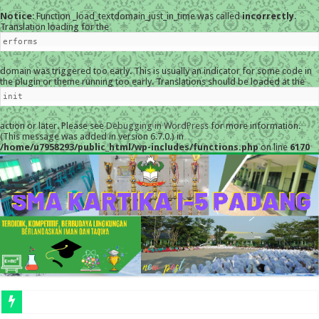
Notice
: Function _load_textdomain_just_in_time was called
incorrectly
.
Translation loading for the
erforms
domain was triggered too early. This is usually an indicator for some code in
the plugin or theme running too early. Translations should be loaded at the
init
action or later. Please see
Debugging in WordPress
for more information.
(This message was added in version 6.7.0.) in
/home/u7958293/public_html/wp-includes/functions.php
on line
6170