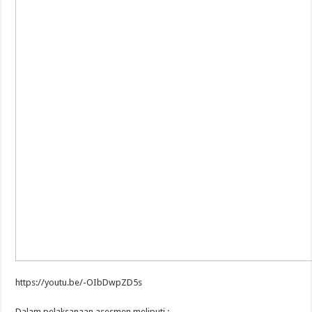
https://youtu.be/-OIbDwpZD5s
Dalam pelaksanaan asesmen meliputi :