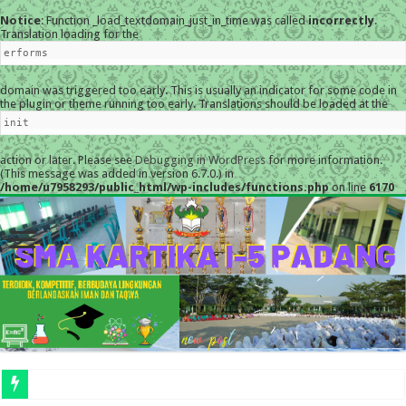
Notice
: Function _load_textdomain_just_in_time was called
incorrectly
.
Translation loading for the
erforms
domain was triggered too early. This is usually an indicator for some code in
the plugin or theme running too early. Translations should be loaded at the
init
action or later. Please see
Debugging in WordPress
for more information.
(This message was added in version 6.7.0.) in
/home/u7958293/public_html/wp-includes/functions.php
on line
6170