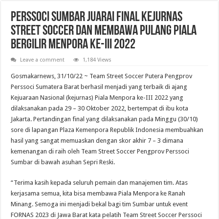
Pelantikan Anggota, Bantara, dan Laksana Pramuka Gugus Depan Tan Malaka d
Perssoci Sumbar Juarai Final Kejurnas
Street Soccer dan Membawa Pulang Piala
Bergilir Menpora ke-III 2022
Leave a comment
1,184 Views
Gosmakarnews, 31/10/22 ~ Team Street Soccer Putera Pengprov
Perssoci Sumatera Barat berhasil menjadi yang terbaik di ajang
Kejuaraan Nasional (kejurnas) Piala Menpora ke-III 2022 yang
dilaksanakan pada 29 – 30 Oktober 2022, bertempat di ibu kota
Jakarta. Pertandingan final yang dilaksanakan pada Minggu (30/10)
sore di lapangan Plaza Kemenpora Republik Indonesia membuahkan
hasil yang sangat memuaskan dengan skor akhir 7 – 3 dimana
kemenangan di raih oleh Team Street Soccer Pengprov Perssoci
Sumbar di bawah asuhan Sepri Reski.
“Terima kasih kepada seluruh pemain dan manajemen tim. Atas
kerjasama semua, kita bisa membawa Piala Menpora ke Ranah
Minang. Semoga ini menjadi bekal bagi tim Sumbar untuk event
FORNAS 2023 di Jawa Barat kata pelatih Team Street Soccer Perssoci