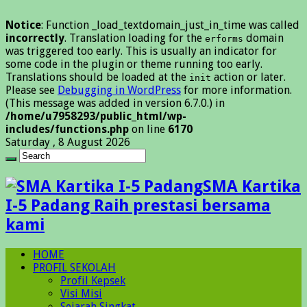
Notice
: Function _load_textdomain_just_in_time was called
incorrectly
. Translation loading for the
domain
erforms
was triggered too early. This is usually an indicator for
some code in the plugin or theme running too early.
Translations should be loaded at the
action or later.
init
Please see
Debugging in WordPress
for more information.
(This message was added in version 6.7.0.) in
/home/u7958293/public_html/wp-
includes/functions.php
on line
6170
Saturday , 8 August 2026
SMA Kartika
I-5 Padang Raih prestasi bersama
kami
HOME
PROFIL SEKOLAH
Profil Kepsek
Visi Misi
Sejarah Singkat