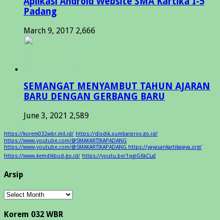
Aplikasi Android Website SMA Kartika I-5
Padang
March 9, 2017
2,666
SEMANGAT MENYAMBUT TAHUN AJARAN
BARU DENGAN GERBANG BARU
June 3, 2021
2,589
https://korem032wbr.mil.id/
https://disdik.sumbarprov.go.id/
https://www.youtube.com/@SMAKARTIKAPADANG
https://www.youtube.com/@SMAKARTIKAPADANG https://yayasankartikajaya.org/
https://www.kemdikbud.go.id/
https://youtu.be/1qgiG6kCLaI
Arsip
Arsip
Korem 032 WBR