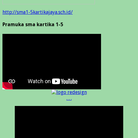
http://sma1-5kartikajaya.sch.id/
Pramuka sma kartika 1-5
. . .