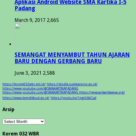
Aplikasi Android Website SMA Kartika I-5
Padang
March 9, 2017
2,665
SEMANGAT MENYAMBUT TAHUN AJARAN
BARU DENGAN GERBANG BARU
June 3, 2021
2,588
https://korem032wbr.mil.id/
https://disdik.sumbarprov.go.id/
https://www.youtube.com/@SMAKARTIKAPADANG
https://www.youtube.com/@SMAKARTIKAPADANG https://yayasankartikajaya.org/
https://www.kemdikbud.go.id/
https://youtu.be/1qgiG6kCLaI
Arsip
Arsip
Korem 032 WBR