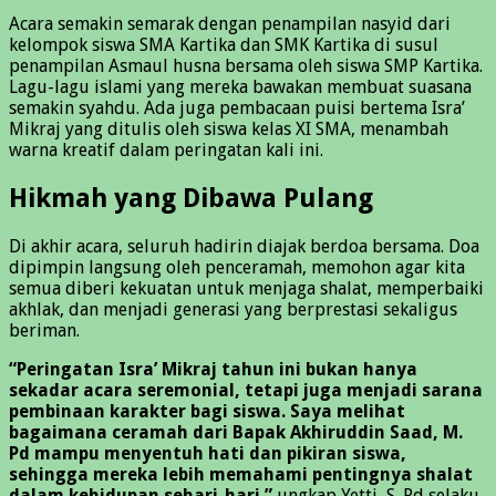
Acara semakin semarak dengan penampilan nasyid dari
kelompok siswa SMA Kartika dan SMK Kartika di susul
penampilan Asmaul husna bersama oleh siswa SMP Kartika.
Lagu-lagu islami yang mereka bawakan membuat suasana
semakin syahdu. Ada juga pembacaan puisi bertema Isra’
Mikraj yang ditulis oleh siswa kelas XI SMA, menambah
warna kreatif dalam peringatan kali ini.
Hikmah yang Dibawa Pulang
Di akhir acara, seluruh hadirin diajak berdoa bersama. Doa
dipimpin langsung oleh penceramah, memohon agar kita
semua diberi kekuatan untuk menjaga shalat, memperbaiki
akhlak, dan menjadi generasi yang berprestasi sekaligus
beriman.
“Peringatan Isra’ Mikraj tahun ini bukan hanya
sekadar acara seremonial, tetapi juga menjadi sarana
pembinaan karakter bagi siswa. Saya melihat
bagaimana ceramah dari Bapak Akhiruddin Saad, M.
Pd mampu menyentuh hati dan pikiran siswa,
sehingga mereka lebih memahami pentingnya shalat
dalam kehidupan sehari-hari.”
ungkap Yetti, S. Pd selaku