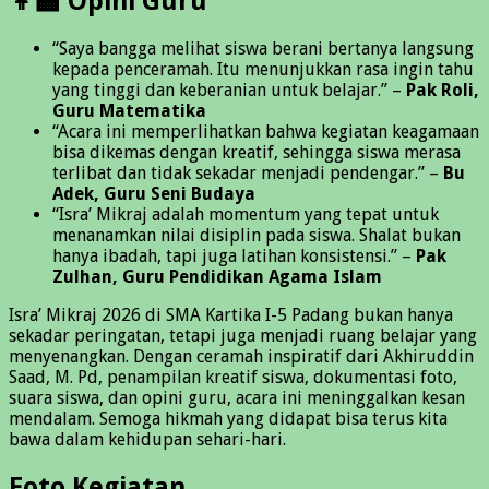
👩‍🏫 Opini Guru
“Saya bangga melihat siswa berani bertanya langsung
kepada penceramah. Itu menunjukkan rasa ingin tahu
yang tinggi dan keberanian untuk belajar.” –
Pak Roli,
Guru Matematika
“Acara ini memperlihatkan bahwa kegiatan keagamaan
bisa dikemas dengan kreatif, sehingga siswa merasa
terlibat dan tidak sekadar menjadi pendengar.” –
Bu
Adek, Guru Seni Budaya
“Isra’ Mikraj adalah momentum yang tepat untuk
menanamkan nilai disiplin pada siswa. Shalat bukan
hanya ibadah, tapi juga latihan konsistensi.” –
Pak
Zulhan, Guru Pendidikan Agama Islam
Isra’ Mikraj 2026 di SMA Kartika I-5 Padang bukan hanya
sekadar peringatan, tetapi juga menjadi ruang belajar yang
menyenangkan. Dengan ceramah inspiratif dari Akhiruddin
Saad, M. Pd, penampilan kreatif siswa, dokumentasi foto,
suara siswa, dan opini guru, acara ini meninggalkan kesan
mendalam. Semoga hikmah yang didapat bisa terus kita
bawa dalam kehidupan sehari-hari.
Foto Kegiatan