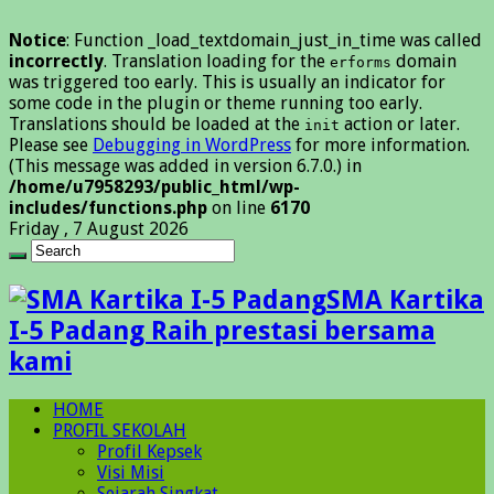
Notice
: Function _load_textdomain_just_in_time was called
incorrectly
. Translation loading for the
domain
erforms
was triggered too early. This is usually an indicator for
some code in the plugin or theme running too early.
Translations should be loaded at the
action or later.
init
Please see
Debugging in WordPress
for more information.
(This message was added in version 6.7.0.) in
/home/u7958293/public_html/wp-
includes/functions.php
on line
6170
Friday , 7 August 2026
SMA Kartika
I-5 Padang Raih prestasi bersama
kami
HOME
PROFIL SEKOLAH
Profil Kepsek
Visi Misi
Sejarah Singkat