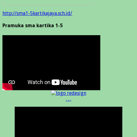
http://sma1-5kartikajaya.sch.id/
Pramuka sma kartika 1-5
. . .