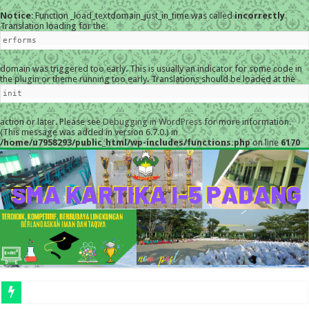
Notice
: Function _load_textdomain_just_in_time was called
incorrectly
.
Translation loading for the
erforms
domain was triggered too early. This is usually an indicator for some code in
the plugin or theme running too early. Translations should be loaded at the
init
action or later. Please see
Debugging in WordPress
for more information.
(This message was added in version 6.7.0.) in
/home/u7958293/public_html/wp-includes/functions.php
on line
6170
MESKI D