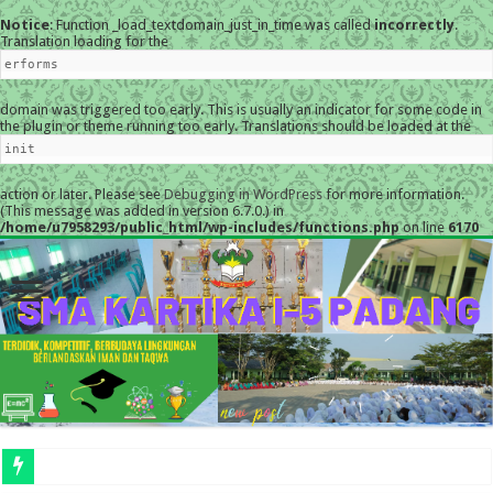
Notice
: Function _load_textdomain_just_in_time was called
incorrectly
.
Translation loading for the
erforms
domain was triggered too early. This is usually an indicator for some code in
the plugin or theme running too early. Translations should be loaded at the
init
action or later. Please see
Debugging in WordPress
for more information.
(This message was added in version 6.7.0.) in
/home/u7958293/public_html/wp-includes/functions.php
on line
6170