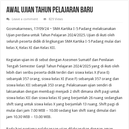
Pelantikan Anggota, Bantara, dan Laksana Pramuka Gugus Depan Tan Malaka d
Awal Ujian Tahun Pelajaran Baru
Leave a comment
829 Views
Gosmakarnews, 17/09/24 ~ SMA Kartika I-5 Padang melaksanakan
Ujian perdana untuk Tahun Pelajaran 2024/2025. Ujian di ikuti oleh
seluruh peserta didik di lingkungan SMA Kartika I-5 Padang mulai dari
kelas X, Kelas XI dan Kelas XII.
Kegiatan ujian ini di sebut dengan Asesmen Sumatif dan Penilaian
Tengah Semester Ganjil Tahun Pelajaran 2024/2025 yang di ikuti oleh
lebih dari seribu peserta didik terdiri dari siswa kelas X (Fase E)
sebanyak 357 orang, siswa kelas XI (Fase F) sebanyak 357 orang dan
siswa kelas XII sebanyak 353 orang. Pelaksanaan ujian sendiri di
laksanakan dengan membagi menjadi 2 shift dimana shift pagi untuk
siswa kelas XII dan siswa kelas XI yang berjumlah 26 ruang sedangkan
shift siang untuk siswa kelas X yang berjumlah 13 ruang. Shift pagi di
mulai dari jam 7.00 WIB – 10.00 sedang kan shift siang dimulai dari
jam 10.30 WIB – 13.00 WIB.
Pada hari pertama pelaksanaan ujian dilaksanakan dengan aman