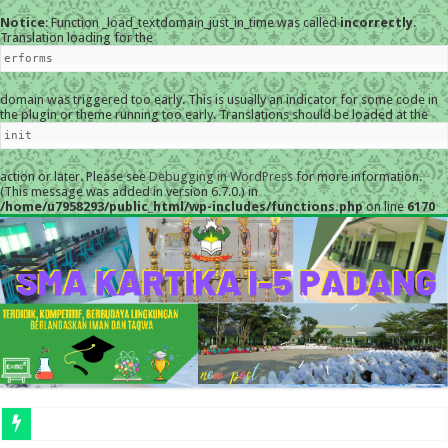
Notice
: Function _load_textdomain_just_in_time was called
incorrectly
.
Translation loading for the
erforms
domain was triggered too early. This is usually an indicator for some code in
the plugin or theme running too early. Translations should be loaded at the
init
action or later. Please see
Debugging in WordPress
for more information.
(This message was added in version 6.7.0.) in
/home/u7958293/public_html/wp-includes/functions.php
on line
6170
MESKI DIGUYUR